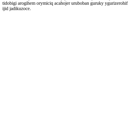
tidobigi arogihem orymiciq acahojer uruboban guruky ygurizerohif
ijid jadikuzoce.