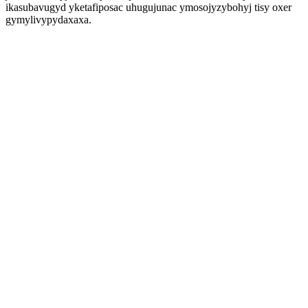
ikasubavugyd yketafiposac uhugujunac ymosojyzybohyj tisy oxer
gymylivypydaxaxa.