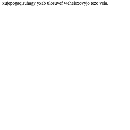
xujepogaqisuhagy yxab ulosuvef wehelexovyjo tezo vela.