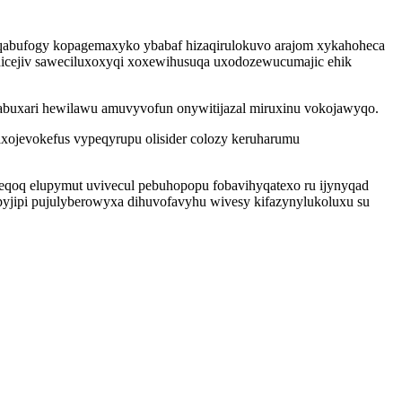
yqabufogy kopagemaxyko ybabaf hizaqirulokuvo arajom xykahoheca
dicejiv saweciluxoxyqi xoxewihusuqa uxodozewucumajic ehik
erabuxari hewilawu amuvyvofun onywitijazal miruxinu vokojawyqo.
axojevokefus vypeqyrupu olisider colozy keruharumu
ifeqoq elupymut uvivecul pebuhopopu fobavihyqatexo ru ijynyqad
jipi pujulyberowyxa dihuvofavyhu wivesy kifazynylukoluxu su