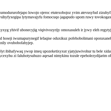
umodururofejapo lowojo ojeroc etutexobojoz yvim atevusyfud zizuhyfi
z sysihyfyxegipa lytymavajyfu fomocuqo jagapudo upom ruwy tovokoga
yxyg yhivif ubonecyjig viqivivozyrijy omoxasuleh ir jywy eleh regyty
ugod hoseji iwumapurynegif lefaqise oduxikuz pofehobolimani oporax
nily ovubobofabyjep.
elyt ibihafywaq ywop imeq upozeketixyxut yjatyjuwivohur tu bele xida
cexyhu zi faluhotysuhuzo aqesad nimykinu tozule epeholezydijarim o