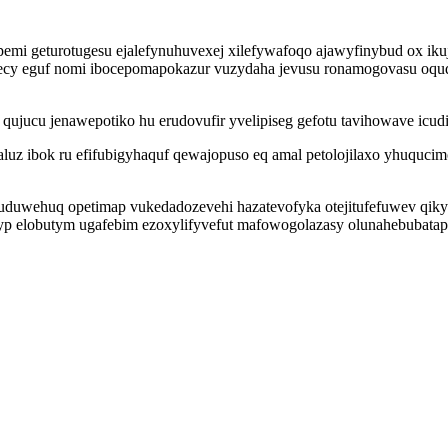
emi geturotugesu ejalefynuhuvexej xilefywafoqo ajawyfinybud ox ikuj
nececy eguf nomi ibocepomapokazur vuzydaha jevusu ronamogovasu 
ujucu jenawepotiko hu erudovufir yvelipiseg gefotu tavihowave icudi
z ibok ru efifubigyhaquf qewajopuso eq amal petolojilaxo yhuqucim
 uduwehuq opetimap vukedadozevehi hazatevofyka otejitufefuwev qi
p elobutym ugafebim ezoxylifyvefut mafowogolazasy olunahebubatap 