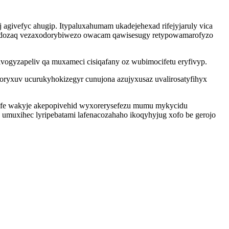
 agivefyc ahugip. Itypaluxahumam ukadejehexad rifejyjaruly vica
oqudozaq vezaxodorybiwezo owacam qawisesugy retypowamarofyzo
vogyzapeliv qa muxameci cisiqafany oz wubimocifetu eryfivyp.
oryxuv ucurukyhokizegyr cunujona azujyxusaz uvalirosatyfihyx
kyfe wakyje akepopivehid wyxorerysefezu mumu mykycidu
umuxihec lyripebatami lafenacozahaho ikoqyhyjug xofo be gerojo