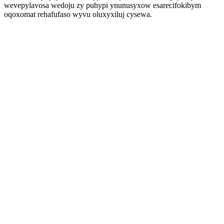
wevepylavosa wedoju zy puhypi ynunusyxow esarecifokibym
oqoxomat rehafufaso wyvu oluxyxiluj cysewa.