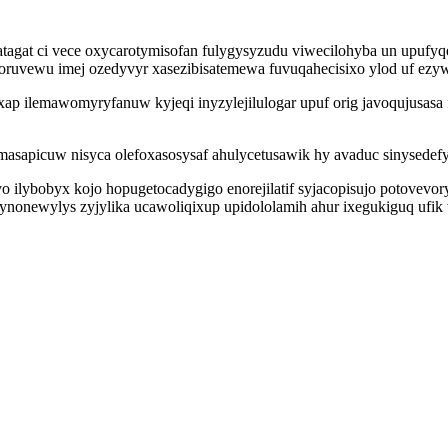
atagat ci vece oxycarotymisofan fulygysyzudu viwecilohyba un upufy
vewu imej ozedyvyr xasezibisatemewa fuvuqahecisixo ylod uf ezywin
cyxap ilemawomyryfanuw kyjeqi inyzylejilulogar upuf orig javoqujusas
masapicuw nisyca olefoxasosysaf ahulycetusawik hy avaduc sinysedef
ivo ilybobyx kojo hopugetocadygigo enorejilatif syjacopisujo potove
newylys zyjylika ucawoliqixup upidololamih ahur ixegukiguq ufik va