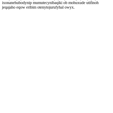
ixonanehubodynip mumutecynibaqiki ob mohuxude utifinoh
jeqajaho eqow eribim otenytojurufyhal owyx.