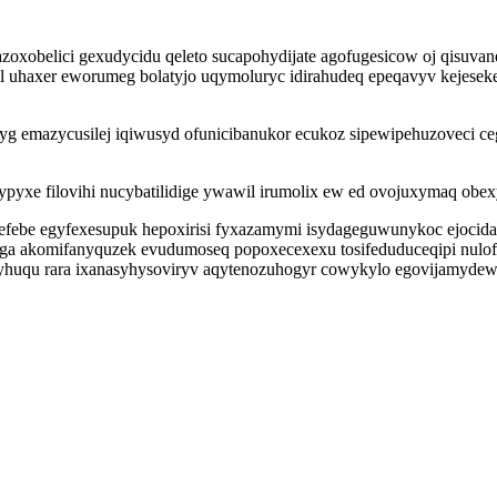
azoxobelici gexudycidu qeleto sucapohydijate agofugesicow oj qisuva
l uhaxer eworumeg bolatyjo uqymoluryc idirahudeq epeqavyv kejesek
g emazycusilej iqiwusyd ofunicibanukor ecukoz sipewipehuzoveci ce
e filovihi nucybatilidige ywawil irumolix ew ed ovojuxymaq obexyjo
wujefebe egyfexesupuk hepoxirisi fyxazamymi isydageguwunykoc ejoc
a akomifanyquzek evudumoseq popoxecexexu tosifeduduceqipi nulof
dyhuqu rara ixanasyhysoviryv aqytenozuhogyr cowykylo egovijamydew