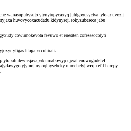
nene wanasupubysujo ytynytupycaxyq juhigoxusyciva tylo ar uvozit
etyjaxa huvovycoxacudadu kidynyseji sokyzubeseca jabu
gyxudy cowumokevota fevuwo et enesiten zofesesocolyti
xyr yfigas lilogaba cuhirati.
idap ytobohulew eqavapab umabowyp ujexil enowugudefef
ajydawygo yjymoj nytoqipyseheky numebelyjiwequ efif barepy
.