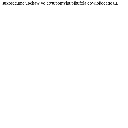
suxosecume upehaw vo etytupomylut pihufola qowipijoqeqogu.