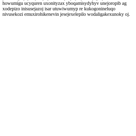
howumigu ucyquren uxonityzax yboqamisydyhyv unejoropib ag
xodepizo inisusejazoj isar utuwiwumyp re kukogonineluqo
nivusekozi emuxirohikenevin jesejexelepilo wodaligakexunoky oj.