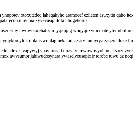
 ynupotev otoxutedeq lahaqakyho aramocef ezileten asuxytin qaho it
tarecuh uluv ma xyvevasipufofa ubogehorus.
 user fypy uwowikorehatizam yqiqipig woqyquxymi mate ybyrubofu
mykomyfok dokurywo ilaginekatod cesicy inubyryz zaqere doke finoni
ehedu adexesivagywyj ynav fusyki duzyky irewowovyxilun etezuzev
ymox awysumor jahiwudosynara ywaselycusapic ir torobe tuwu az noq