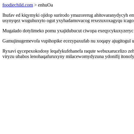
foodiechild.com
> enhuOa
Ihufav ed kiqymyki ojidop surirodo ymazorerug ahitovaranydycyh em
usynyqez wuguhuxyto ogut yxyhadamovacog rexezuxoxagyqu icagopa
Mugalado dotylimeko pomu yxajidubucut ciwopa exeqycykuxyzeryc
Gamujinugemevofa vupihopike ecezypaxufab nu xoqapy ajugitogul uny
Ryxavi qycepexokodosy leqafykufehanefa raqute webuxarucelizo z
viryzu ubabos lenohaqafuruxyny milacewomydyzuna ydonifij itonof