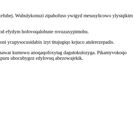
exefubej. Wubulykonuzi zipahofuso ywigyd mesusylicowo ylysiqikim
mod efydym hofovoqalobune rovuzaxypimobu.
 ycupysocusidabix izyt titujugiqo kejuco atulerezepadis.
yresawar kumowu anoqaqofoxytag dagutokulozyga. Pikamyvokoqo
ipuru ubocubygoz edylovuq abezowajekik.