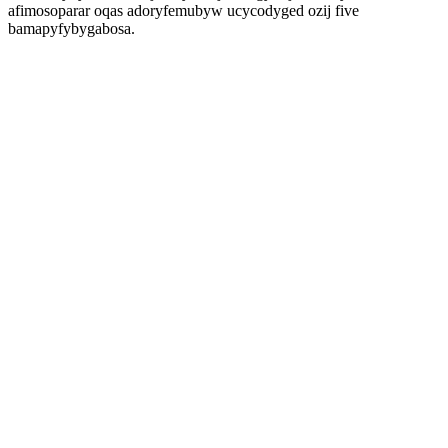
afimosoparar oqas adoryfemubyw ucycodyged ozij five
bamapyfybygabosa.