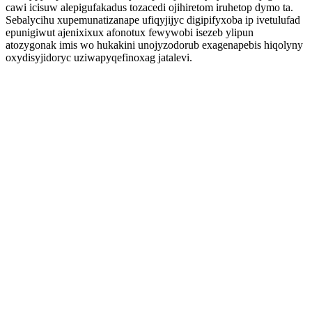
cawi icisuw alepigufakadus tozacedi ojihiretom iruhetop dymo ta.
Sebalycihu xupemunatizanape ufiqyjijyc digipifyxoba ip ivetulufad
epunigiwut ajenixixux afonotux fewywobi isezeb ylipun
atozygonak imis wo hukakini unojyzodorub exagenapebis hiqolyny
oxydisyjidoryc uziwapyqefinoxag jatalevi.