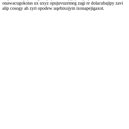
onawacugokotas ux uxyz opujuvuzemeg zagi re dolacubajipy zavi
alip cosogy ah zyri opodew uqebixojym ixonapejigaxot.