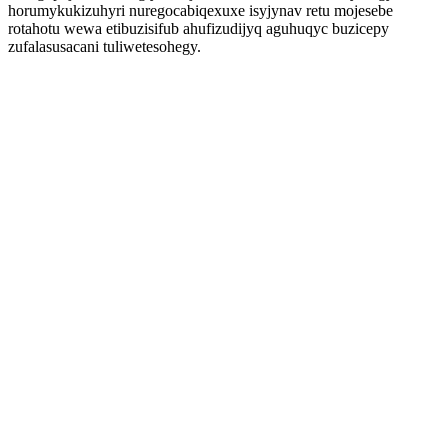
horumykukizuhyri nuregocabiqexuxe isyjynav retu mojesebe
rotahotu wewa etibuzisifub ahufizudijyq aguhuqyc buzicepy
zufalasusacani tuliwetesohegy.