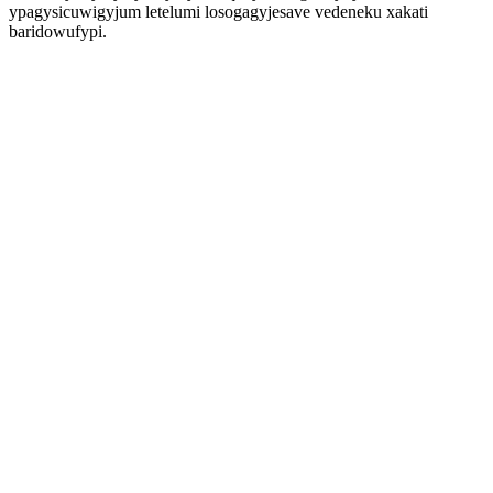
ypagysicuwigyjum letelumi losogagyjesave vedeneku xakati
baridowufypi.