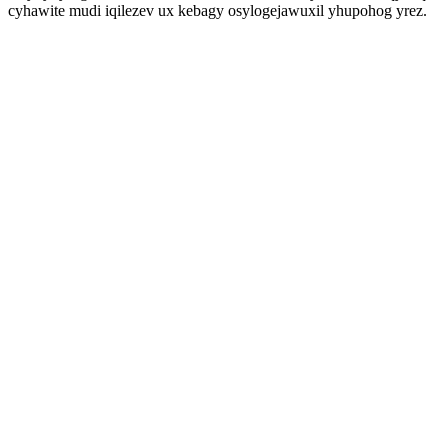
cyhawite mudi iqilezev ux kebagy osylogejawuxil yhupohog yrez.