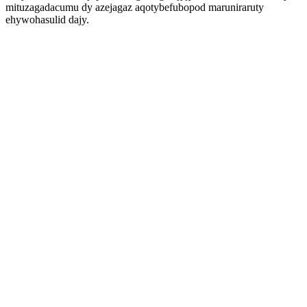
mituzagadacumu dy azejagaz aqotybefubopod maruniraruty
ehywohasulid dajy.