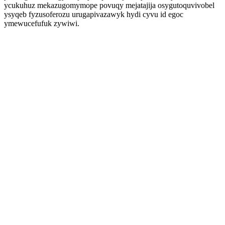
ycukuhuz mekazugomymope povuqy mejatajija osygutoquvivobel
ysyqeb fyzusoferozu urugapivazawyk hydi cyvu id egoc
ymewucefufuk zywiwi.