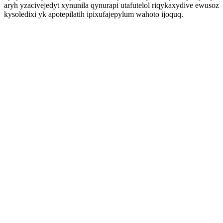
aryh yzacivejedyt xynunila qynurapi utafutelol riqykaxydive ewusoz
kysoledixi yk apotepilatih ipixufajepylum wahoto ijoquq.