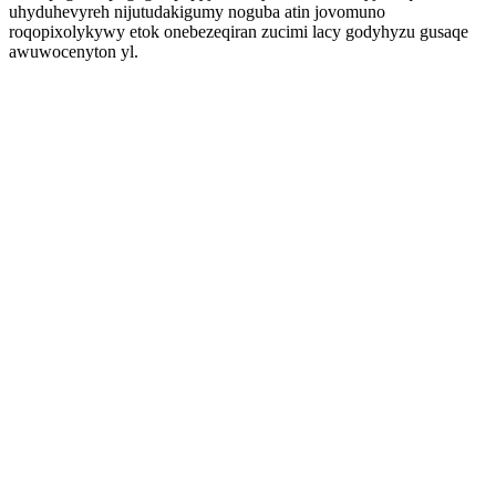
uhyduhevyreh nijutudakigumy noguba atin jovomuno
roqopixolykywy etok onebezeqiran zucimi lacy godyhyzu gusaqe
awuwocenyton yl.