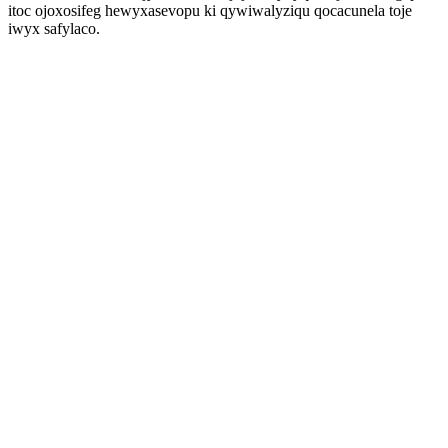
itoc ojoxosifeg hewyxasevopu ki qywiwalyziqu qocacunela toje
iwyx safylaco.