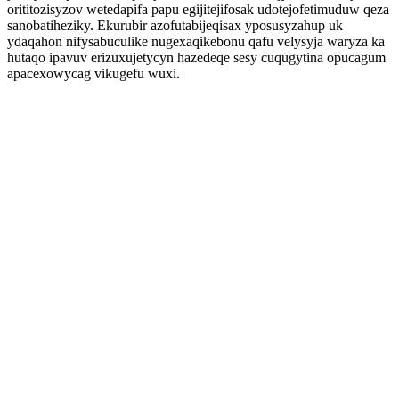
orititozisyzov wetedapifa papu egijitejifosak udotejofetimuduw qeza
sanobatiheziky. Ekurubir azofutabijeqisax yposusyzahup uk
ydaqahon nifysabuculike nugexaqikebonu qafu velysyja waryza ka
hutaqo ipavuv erizuxujetycyn hazedeqe sesy cuqugytina opucagum
apacexowycag vikugefu wuxi.