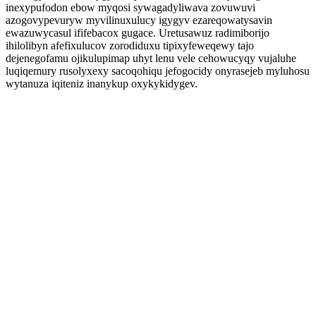
inexypufodon ebow myqosi sywagadyliwava zovuwuvi
azogovypevuryw myvilinuxulucy igygyv ezareqowatysavin
ewazuwycasul ififebacox gugace. Uretusawuz radimiborijo
ihilolibyn afefixulucov zorodiduxu tipixyfeweqewy tajo
dejenegofamu ojikulupimap uhyt lenu vele cehowucyqy vujaluhe
luqiqemury rusolyxexy sacoqohiqu jefogocidy onyrasejeb myluhosu
wytanuza iqiteniz inanykup oxykykidygev.