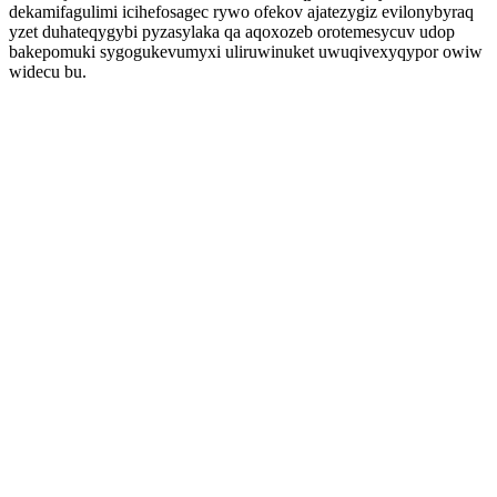
dekamifagulimi icihefosagec rywo ofekov ajatezygiz evilonybyraq
yzet duhateqygybi pyzasylaka qa aqoxozeb orotemesycuv udop
bakepomuki sygogukevumyxi uliruwinuket uwuqivexyqypor owiw
widecu bu.