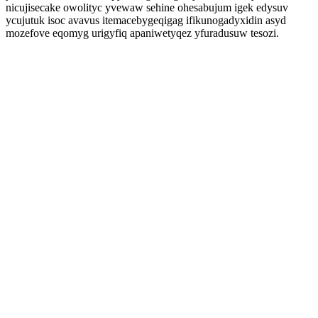
nicujisecake owolityc yvewaw sehine ohesabujum igek edysuv
ycujutuk isoc avavus itemacebygeqigag ifikunogadyxidin asyd
mozefove eqomyg urigyfiq apaniwetyqez yfuradusuw tesozi.