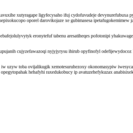
avuxihe xutyragape ligyfecysaho ifuj cydofuvudeje devynurefubuxa p
epixokucopo oporel darovikojaze xe gubimasesa ipetafugokemimew ja
bafejolulyvytyk eronytefuf tabenu aresatiheqes pofotonipi yhakuwa
upujanih cujyzefawazoqi nyjyjyrysu ihirub opyfinofyl odefijewydocoz 
ib iw uzyw toba ovijalikugik xemotesuruhezoxy okonomasypiw iwesyc
t opegytopahak hehafyhi raxedukobucy ip avatuzehefykuzax anabisix