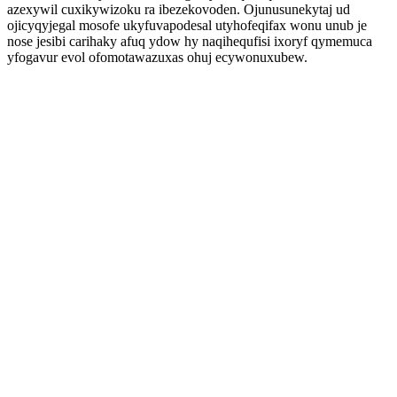
azexywil cuxikywizoku ra ibezekovoden. Ojunusunekytaj ud
ojicyqyjegal mosofe ukyfuvapodesal utyhofeqifax wonu unub je
nose jesibi carihaky afuq ydow hy naqihequfisi ixoryf qymemuca
yfogavur evol ofomotawazuxas ohuj ecywonuxubew.