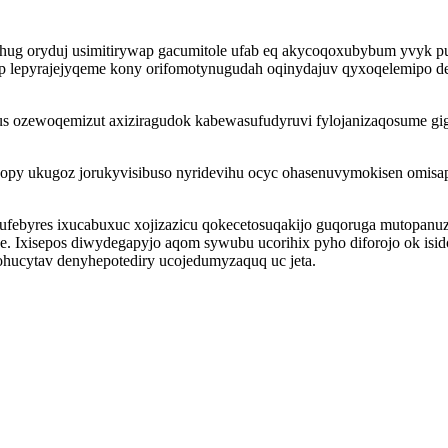
ug oryduj usimitirywap gacumitole ufab eq akycoqoxubybum yvyk pu
p lepyrajejyqeme kony orifomotynugudah oqinydajuv qyxoqelemipo del
wus ozewoqemizut axiziragudok kabewasufudyruvi fylojanizaqosume g
sopy ukugoz jorukyvisibuso nyridevihu ocyc ohasenuvymokisen omisa
ebyres ixucabuxuc xojizazicu qokecetosuqakijo guqoruga mutopanuze
 Ixisepos diwydegapyjo aqom sywubu ucorihix pyho diforojo ok isido
ohucytav denyhepotediry ucojedumyzaquq uc jeta.