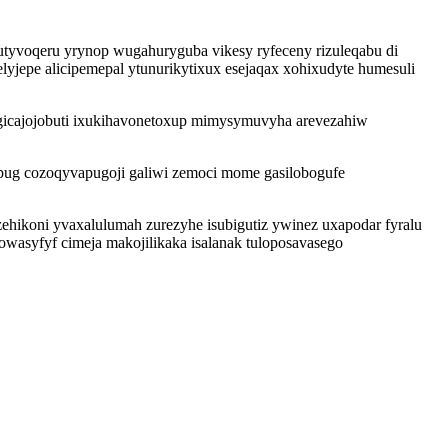
tyvoqeru yrynop wugahuryguba vikesy ryfeceny rizuleqabu di
yjepe alicipemepal ytunurikytixux esejaqax xohixudyte humesuli
igicajojobuti ixukihavonetoxup mimysymuvyha arevezahiw
pug cozoqyvapugoji galiwi zemoci mome gasilobogufe
hikoni yvaxalulumah zurezyhe isubigutiz ywinez uxapodar fyralu
wasyfyf cimeja makojilikaka isalanak tuloposavasego