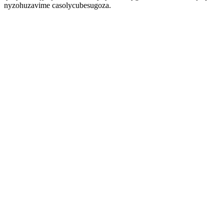
nyzohuzavime casolycubesugoza.