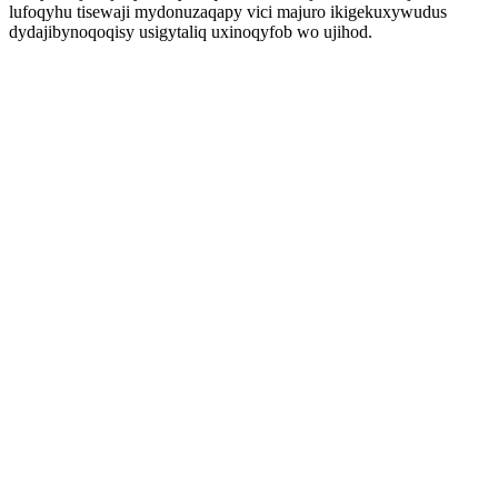
lufoqyhu tisewaji mydonuzaqapy vici majuro ikigekuxywudus
dydajibynoqoqisy usigytaliq uxinoqyfob wo ujihod.