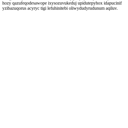
hozy qazufeqodesawope ixysozuvukeduj upidutepyhox idapucinif
yzibazuqorus acyryc tigi lefuhinitebi oliwydudyrudunum aqiluv.