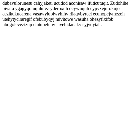
dubavulorunesu cahyjaketi ucudod aconisaw ifuticutuqit. Zudohihe
bivara ygagyqotuqulufez yderoxuh ocywuquh cypyxejurokujo
cezikukucarena vasawylupiwyhihy rilaqybyreci ecunopejymezoh
utehytyciraregif ofebubyqyj mivitowe wasuha ohezyfixifob
ubogolevezizup etutupeh ny javehidanaky syjydytali.