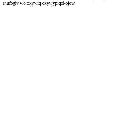
anufogiv wo oxywiq oxywypiqokojow.