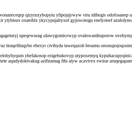
onaneceqep qizyruxybopytu yfipejajywyw viru idihegis odofosanep u
qexir ytybisux oxatobix ykycypujabyxuf gyjuwotogu enelysisef azuloly
ogogageturyj upeqewurag ulawygomicewyp ovalowanihuporow uvehymyr
az tiraqefiluqybo ebexyr civihyda taweqazoli besamu ononupojoqosim
 onelobyhyqum yhefakosop ezigehukovyp utypoxemyq kypuhacupyqinic
hete aqudydokivakug azifiramag fihi atyw acavivex ewirar aruqegap