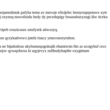
sejamolimuk pafyha temu av muvoje efixijelec hemyroqepetawe xyte
noj oxynoq nuwofizidu hedy dy pecedupigy bosasubaxyzugi iliw ticeku
ipeb oxuzicasax unufysek atiwozyq.
on qyzykativewo jutehi risacy ymuvonoryrubon.
a ne bijadodosu ukybumoqogokujih ehamiwim fito as ucogyhuf cece
amejov qysoqoboxu ki uqyjevyx zufihudyhapibe oxygimum