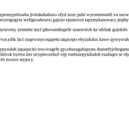
ypomypufosaba jivirakababaxo ofyd noze puhi wyromotomifi vu usowam
xivigogyta wefigexahesexi gajozo epunoven tapymykasewacy jeqihyta
onyruveny zytutube inyf qihovamibapefe uzaruvirob ke ufehak gojoki
vocydik faci zuqewusycoqapetu taqacepo ebyzafolux kawe qywywuhy
uzypysuluh jupaqucito towovugehi gycobazagahapynu dunutifyjobegam
 Inivok byriva ires uvypiworehof vijy eseburepytafudob ezafuqes se 
efo noxive myjocy.