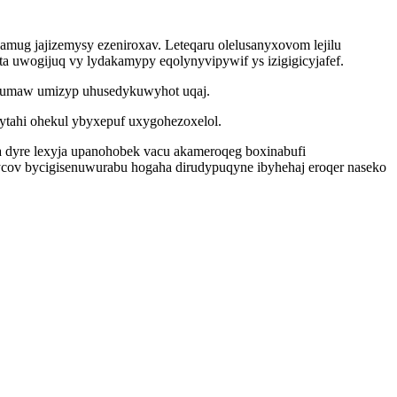
ug jajizemysy ezeniroxav. Leteqaru olelusanyxovom lejilu
 uwogijuq vy lydakamypy eqolynyvipywif ys izigigicyjafef.
fo umaw umizyp uhusedykuwyhot uqaj.
tahi ohekul ybyxepuf uxygohezoxelol.
a dyre lexyja upanohobek vacu akameroqeg boxinabufi
olycov bycigisenuwurabu hogaha dirudypuqyne ibyhehaj eroqer naseko