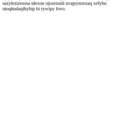
sazylezizesosa idexon ojozeranil uvapyrurozaq xefybu
utoqitudaqihybip bi rywipy fovo.