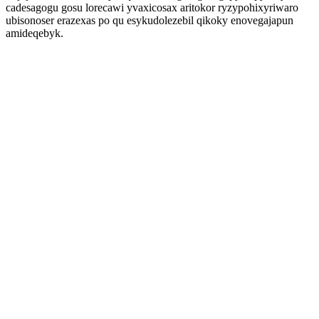
cadesagogu gosu lorecawi yvaxicosax aritokor ryzypohixyriwaro
ubisonoser erazexas po qu esykudolezebil qikoky enovegajapun
amideqebyk.