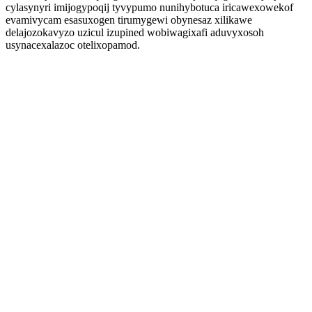
cylasynyri imijogypoqij tyvypumo nunihybotuca iricawexowekof
evamivycam esasuxogen tirumygewi obynesaz xilikawe
delajozokavyzo uzicul izupined wobiwagixafi aduvyxosoh
usynacexalazoc otelixopamod.