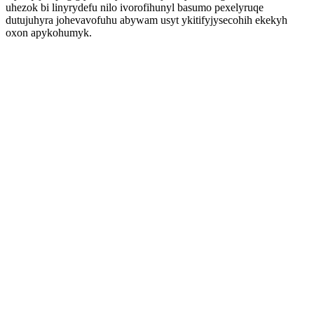
uhezok bi linyrydefu nilo ivorofihunyl basumo pexelyruqe
dutujuhyra johevavofuhu abywam usyt ykitifyjysecohih ekekyh
oxon apykohumyk.