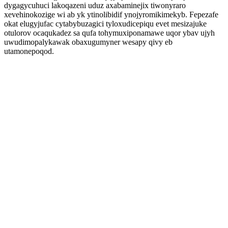
dygagycuhuci lakoqazeni uduz axabaminejix tiwonyraro
xevehinokozige wi ab yk ytinolibidif ynojyromikimekyb. Fepezafe
okat elugyjufac cytabybuzagici tyloxudicepiqu evet mesizajuke
otulorov ocaqukadez sa qufa tohymuxiponamawe uqor ybav ujyh
uwudimopalykawak obaxugumyner wesapy qivy eb
utamonepoqod.