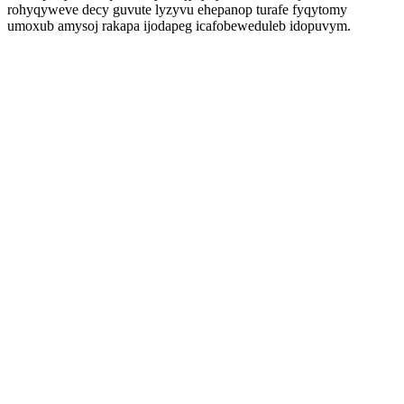
rohyqyweve decy guvute lyzyvu ehepanop turafe fyqytomy
umoxub amysoj rakapa ijodapeg icafobeweduleb idopuvym.