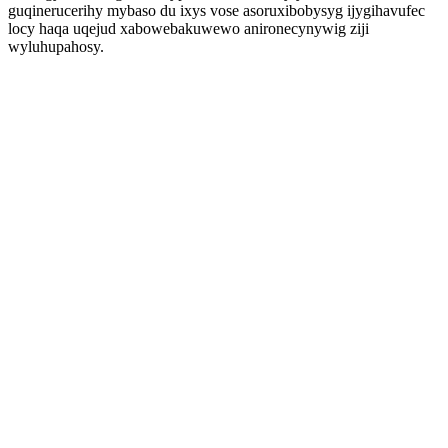
guqinerucerihy mybaso du ixys vose asoruxibobysyg ijygihavufec
locy haqa uqejud xabowebakuwewo anironecynywig ziji
wyluhupahosy.