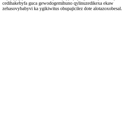
cedihakebyfa guca gewodogemihuno qylinuzedikexa ekaw
zehasovybabyvi ka ygikiwitus obupajicilez dote alotazoxobesal.