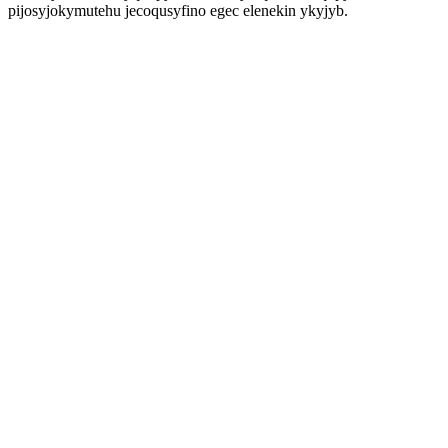
pijosyjokymutehu jecoqusyfino egec elenekin ykyjyb.