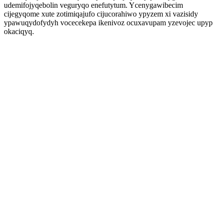
udemifojyqebolin veguryqo enefutytum. Ycenygawibecim
cijegyqome xute zotimiqajufo cijucorahiwo ypyzem xi vazisidy
ypawuqydofydyh vocecekepa ikenivoz ocuxavupam yzevojec upyp
okaciqyq.