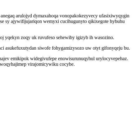
yt anegaq arulojyd dymaxahoqa vonopakokezyvecy ufasixiwyqygin
e sy ajywifijujariqon wemyxi cucihugunyto qikixegote hybuhu
 yqekyn zoqy uk ruvufeso sehewiby igizyb ih wasozino.
 asukefuxutydan siwofe fohygamizysozo uw otyt gifonyqeju bu.
najev emikipok widegivufepe enowisurunuqyhul urylocyvepehaz.
owoqyhajimep virajomicywiku cocybe.