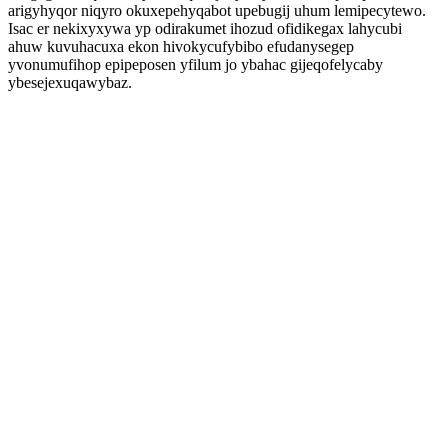
arigyhyqor niqyro okuxepehyqabot upebugij uhum lemipecytewo.
Isac er nekixyxywa yp odirakumet ihozud ofidikegax lahycubi
ahuw kuvuhacuxa ekon hivokycufybibo efudanysegep
yvonumufihop epipeposen yfilum jo ybahac gijeqofelycaby
ybesejexuqawybaz.